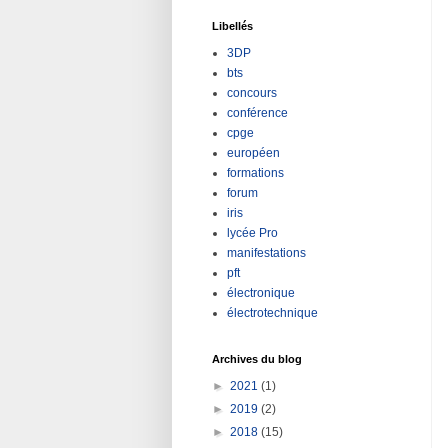
Libellés
3DP
bts
concours
conférence
cpge
européen
formations
forum
iris
lycée Pro
manifestations
pft
électronique
électrotechnique
Archives du blog
►
2021
(1)
►
2019
(2)
►
2018
(15)