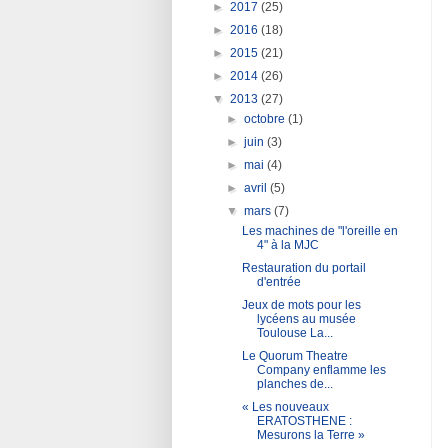
►
2017
(25)
►
2016
(18)
►
2015
(21)
►
2014
(26)
▼
2013
(27)
►
octobre
(1)
►
juin
(3)
►
mai
(4)
►
avril
(5)
▼
mars
(7)
Les machines de "l'oreille en
4" à la MJC
Restauration du portail
d'entrée
Jeux de mots pour les
lycéens au musée
Toulouse La...
Le Quorum Theatre
Company enflamme les
planches de...
« Les nouveaux
ERATOSTHENE :
Mesurons la Terre »