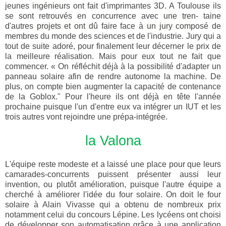
jeunes i
n
g
éni
e
u
rs ont
fa
it d'imprimantes 3D. A Toulouse ils
se sont re
tr
ouvés en concu
rr
e
n
ce avec
une t
re
n
- taine
d'autres
projets et ont
dû faire face
à un jury comp
os
é
de
membres du monde des sciences et de l'industrie. Jury qui a
tout de suite adoré, pour finalement leur décerner le prix de
la meilleure réalisation. Mais pour eux tout ne fait que
commencer. «
On réfléchit déjà
à la possibilité d'adapter un
panneau solaire afin de rendre autonome la machine. De
plus, on compte bien augmenter la capacité de contenance
de la Goblox." Pour l'heure ils ont déjà en tête l'année
prochaine puisque l'un d'entre eux va intégrer un IUT et les
trois autres vont rejoindre une prépa-intégrée.
la Valona
L'équipe reste modeste et a laissé une place pour que leurs
camarades-concurrents puissent présenter aussi leur
invention, ou plutôt amélioration, puisque l'autre équipe a
cherché à améliorer l'idée du four solaire. On doit le four
solaire à Alain Vivasse qui a obtenu de nombreux prix
notamment celui du concours Lépine. Les lycéens ont choisi
de développer son automatisation grâce à une application