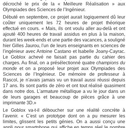
décroché le prix de la « Meilleure Réalisation » aux
Olympiades des Sciences de l’Ingénieur.
Débuté en septembre, ce projet aurait logiquement dû leur
coûter uniquement les 72 heures de projet théorique
effectué en cours. « Mais, ils ont voulu aller au-delà et ont
ajouté 400 heures de travail assidus en plus à la maison,
durant les week-ends et une partie des vacances, a souligné
hier Gilles Jaurou, l'un de leurs enseignants en sciences de
l'ingénieur avec Antoine Castano et Isabelle Joany-Cayrac.
Le Goblox achevé ne faisait pas partie du cahier des
charges. Au final, on a présélectionné quatre
champions du
monde
et on a proposé leur projet aux Olympiades des
Sciences de l’Ingénieur. De mémoire de professeur à
Rascol, je n'avais jamais vu un travail aussi réussi depuis
17 ans. Ils sont partis de zéro et ont tout réalisé quasiment
dans notre dos. L'armature métallique a vu le jour dans un
de leurs garages et beaucoup de pièces grâce à une
imprimante 3D.»
Le Goblox va-t-il déboucher sur une réalité concrète à
l'avenir. « C'est un prototype dont on a pu mesurer les
limites, glissent les petits génies. On a aussi conçu une
appli pour smartphone qui affiche en temps réel le nombre