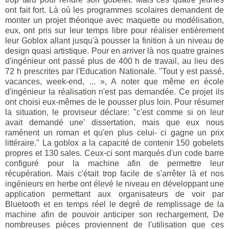
ont fait fort. Là où les programmes scolaires demandent de
monter un projet théorique avec maquette ou modélisation,
eux, ont pris sur leur temps libre pour réaliser entièrement
leur Goblox allant jusqu'à pousser la finition à un niveau de
design quasi artistique. Pour en arriver là nos quatre graines
d'ingénieur ont passé plus de 400 h de travail, au lieu des
72 h prescrites par l
'
Education Nationale.
"Tout
y est passé,
vacances, week-end, ...
»,
A noter que même en école
d'ingénieur la réalisation n'est
pas deman
d
ée. Ce projet ils
ont choisi eux-mêmes de le pousser plus loin. Pour résumer
la situation, le proviseur déclare:
"c'est comme si on leur
avait demandé une' dissertation, mais que eux nous
ramènent un roman et qu'en plus celui- ci gagne un prix
littéraire."
La
goblox
a la capacité de contenir 150 gobelets
propres et 130 sales. Ceux-ci sont marqués d'un code barre
configuré
pour la machine afin de permettre leur
récupération. Mais c'était trop facile de s'arrêter là et nos
ingénieurs
e
n herbe
o
nt élevé le niveau en développant une
application p
erme
t
tant
a
ux o
rganis
at
eurs d
e voir
pa
r
Bluetooth e
t e
n temps r
éel
le degré de rem
p
lissage
de la
ma
chine afin d
e p
ouvoi
r anticiper
son rech
arg
ement,
De
nombre
uses pièces p
r
ovienn
ent de l'uti
lisation
q
ue ces