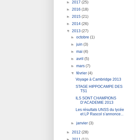
►
2017
(25)
►
2016
(18)
►
2015
(21)
►
2014
(26)
▼
2013
(27)
►
octobre
(1)
►
juin
(3)
►
mai
(4)
►
avril
(5)
►
mars
(7)
▼
février
(4)
Voyage à Cambridge 2013
STAGE HIPPOCAMPE DES
TS1
ILS SONT CHAMPIONS
D’ACADEMIE 2013
Les résultats UNSS du lycée
et LP Rascol s’annonce...
►
janvier
(3)
►
2012
(28)
►
2011
(11)