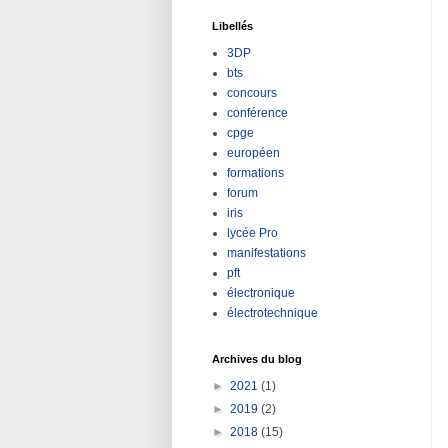
Libellés
3DP
bts
concours
conférence
cpge
européen
formations
forum
iris
lycée Pro
manifestations
pft
électronique
électrotechnique
Archives du blog
►
2021
(1)
►
2019
(2)
►
2018
(15)